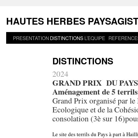
Aller
au
HAUTES HERBES PAYSAGIS
contenu
PRESENTATION
DISTINCTIONS
L’EQUIPE
REFERENCE
DISTINCTIONS
2024
GRAND PRIX DU PAY
Aménagement de 5 terrils
Grand Prix organisé par le 
Ecologique et de la Cohésio
consolation (3è sur 16)pou
Le site des terrils du Pays à part à Hai