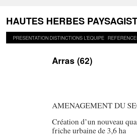
Aller
au
HAUTES HERBES PAYSAGIS
contenu
PRESENTATION
DISTINCTIONS
L’EQUIPE
REFERENCE
Arras (62)
AMENAGEMENT DU SE
Création d’un nouveau quar
friche urbaine de 3,6 ha