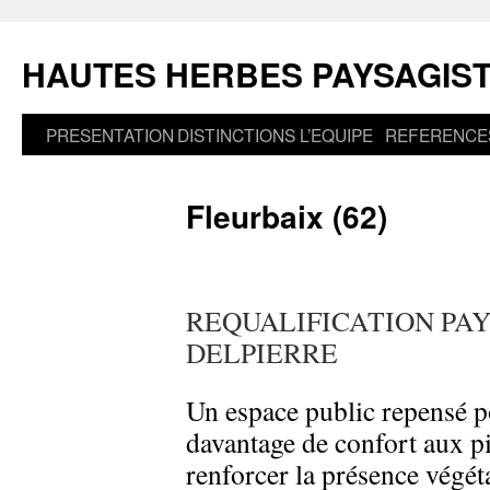
Aller
au
HAUTES HERBES PAYSAGIS
contenu
PRESENTATION
DISTINCTIONS
L’EQUIPE
REFERENCE
Fleurbaix (62)
REQUALIFICATION PAY
DELPIERRE
Un espace public repensé pou
davantage de confort aux pié
renforcer la présence végét