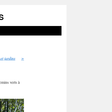
S
et jardins
>
emins verts à