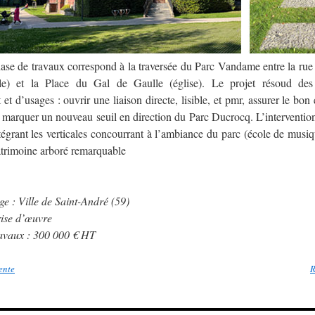
ase de travaux correspond à la traversée du Parc Vandame entre la rue
le) et la Place du Gal de Gaulle (église). Le projet résoud de
et d’usages : ouvrir une liaison directe, lisible, et pmr, assurer le bo
, marquer un nouveau seuil en direction du Parc Ducrocq. L’interventi
ntégrant les verticales concourrant à l’ambiance du parc (école de musiq
atrimoine arboré remarquable
e : Ville de Saint-André (59)
rise d’œuvre
avaux : 300 000 € HT
ente
R